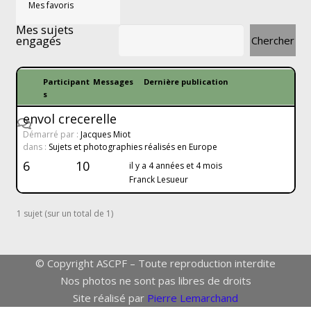
Mes favoris
Mes sujets
engagés
Participant
Messages
Dernière publication
s
envol crecerelle
Démarré par :
Jacques Miot
dans :
Sujets et photographies réalisés en Europe
6
10
il y a 4 années et 4 mois
Franck Lesueur
1 sujet (sur un total de 1)
© Copyright ASCPF – Toute reproduction interdite
Nos photos ne sont pas libres de droits
Site réalisé par
Pierre Lemarchand