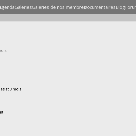
n
Agenda
Galeries
Galeries de nos membres
Documentaires
Blog
Foru
 mois
nées et 3 mois
nt