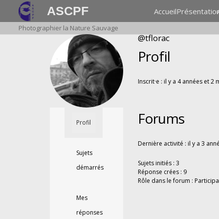
ASCPF
Accueil
Présentatio
Photographier la Nature Sauvage
@tflorac
Profil
Inscrit·e : il y a 4 années et 2
Forums
Profil
Dernière activité : il y a 3 an
Sujets
Sujets initiés : 3
démarrés
Réponse crées : 9
Rôle dans le forum : Participa
Mes
réponses