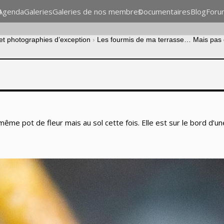
n
Agenda
Galeries
Galeries de nos membres
Documentaires
Blog
Foru
 et photographies d’exception
›
Les fourmis de ma terrasse… Mais pas 
ême pot de fleur mais au sol cette fois. Elle est sur le bord d’une