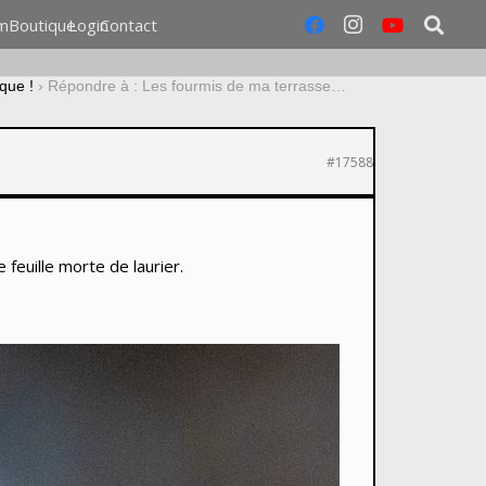
m
Boutique
Login
Contact
que !
›
Répondre à : Les fourmis de ma terrasse…
#17588
 feuille morte de laurier.