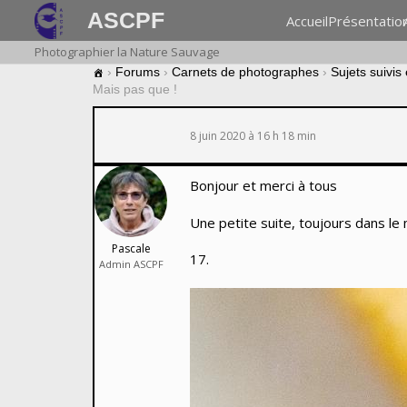
ASCPF
Accueil
Présentatio
Photographier la Nature Sauvage
›
Forums
›
Carnets de photographes
›
Sujets suivis
Mais pas que !
8 juin 2020 à 16 h 18 min
Bonjour et merci à tous
Une petite suite, toujours dans le m
Pascale
17.
Admin ASCPF