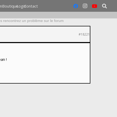
m
Boutique
Login
Contact
 rencontrez un problème sur le forum
#18221
an !