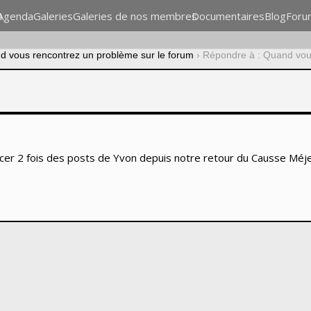
n
Agenda
Galeries
Galeries de nos membres
Documentaires
Blog
Foru
d vous rencontrez un problème sur le forum
›
Répondre à : Quand vous
oincer 2 fois des posts de Yvon depuis notre retour du Causse Méje