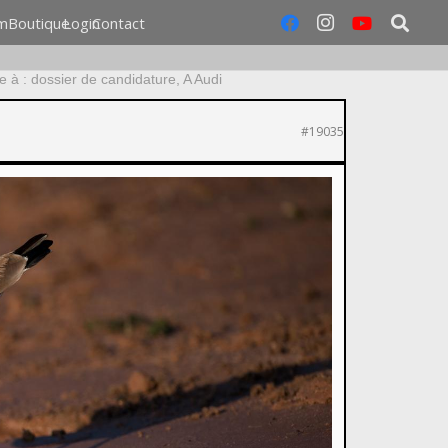
m
Boutique
Login
Contact
 à : dossier de candidature, A Audi
#19035