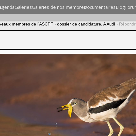
n
Agenda
Galeries
Galeries de nos membres
Documentaires
Blog
Foru
veaux membres de l’ASCPF
›
dossier de candidature, A Audi
›
Répondre