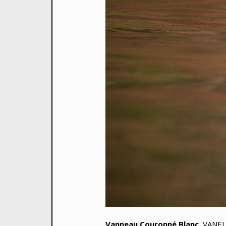
Vanneau Couronné Blanc
VANELL