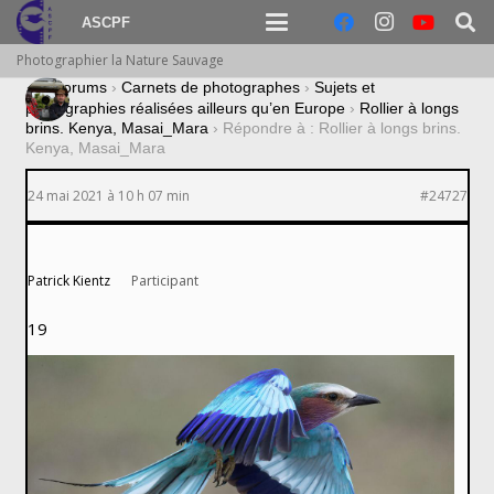
ASCPF
Photographier la Nature Sauvage
›
Forums
›
Carnets de photographes
›
Sujets et
photographies réalisées ailleurs qu’en Europe
›
Rollier à longs
brins. Kenya, Masai_Mara
›
Répondre à : Rollier à longs brins.
Kenya, Masai_Mara
24 mai 2021 à 10 h 07 min
#24727
Patrick Kientz
Participant
19