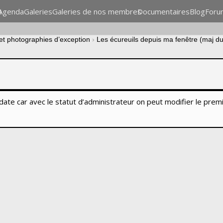
n
Agenda
Galeries
Galeries de nos membres
Documentaires
Blog
Foru
 et photographies d’exception
›
Les écureuils depuis ma fenêtre (maj d
la date car avec le statut d’administrateur on peut modifier le pre