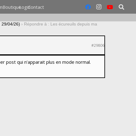
m
Boutique
Login
Contact
u 29/04/26)
›
Répondre à : Les écureuils depuis ma
#29806
mier post qui n’apparait plus en mode normal.