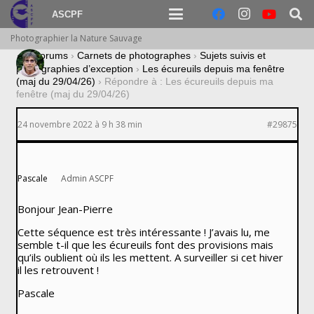
ASCPF
Photographier la Nature Sauvage
›
Forums
›
Carnets de photographes
›
Sujets suivis et
photographies d’exception
›
Les écureuils depuis ma fenêtre
(maj du 29/04/26)
›
Répondre à : Les écureuils depuis ma
fenêtre (maj du 29/04/26)
24 novembre 2022 à 9 h 38 min
#29875
Pascale
Admin ASCPF
Bonjour Jean-Pierre
Cette séquence est très intéressante ! J’avais lu, me
semble t-il que les écureuils font des provisions mais
qu’ils oublient où ils les mettent. A surveiller si cet hiver
il les retrouvent !
Pascale