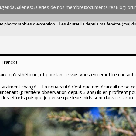
n
Agenda
Galeries
Galeries de nos membres
Documentaires
Blog
Foru
 et photographies d’exception
›
Les écureuils depuis ma fenêtre (maj d
 Franck !
aire qu’esthétique, et pourtant je vais vous en remettre une aut
s vraiment changé … La nouveauté c’est que nos écureuil ne se cont
maintenant (première observation depuis 3 ans) ils en profitent po
te des efforts puisque je pense que leurs nids sont dans cet arbre 