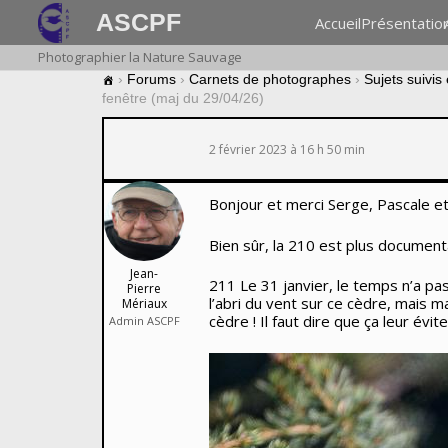
ASCPF
Accueil
Présentatio
Photographier la Nature Sauvage
›
Forums
›
Carnets de photographes
›
Sujets suivis
fenêtre (maj du 29/04/26)
2 février 2023 à 16 h 50 min
Bonjour et merci Serge, Pascale et
Bien sûr, la 210 est plus document
Jean-
211 Le 31 janvier, le temps n’a pa
Pierre
l’abri du vent sur ce cèdre, mais 
Mériaux
cèdre ! Il faut dire que ça leur évi
Admin ASCPF