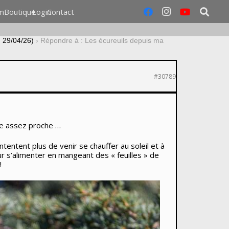
m
Boutique
Login
Contact
u 29/04/26)
›
Répondre à : Les écureuils depuis ma
#30789
re assez proche …
entent plus de venir se chauffer au soleil et à
ur s’alimenter en mangeant des « feuilles » de
!