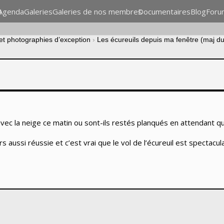
n
Agenda
Galeries
Galeries de nos membres
Documentaires
Blog
Foru
 et photographies d’exception
›
Les écureuils depuis ma fenêtre (maj d
e avec la neige ce matin ou sont-ils restés planqués en attendant q
s aussi réussie et c’est vrai que le vol de l’écureuil est spectacula