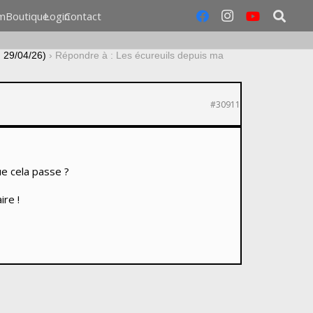
m
Boutique
Login
Contact
u 29/04/26)
›
Répondre à : Les écureuils depuis ma
#30911
ue cela passe ?
ire !