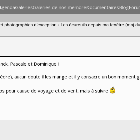
n
Agenda
Galeries
Galeries de nos membres
Documentaires
Blog
Foru
 et photographies d’exception
›
Les écureuils depuis ma fenêtre (maj d
anck, Pascale et Dominique !
 cèdre), aucun doute il les mange et il y consacre un bon moment g
os pour cause de voyage et de vent, mais à suivre