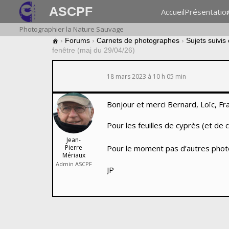
ASCPF
Accueil
Présentatio
Photographier la Nature Sauvage
›
Forums
›
Carnets de photographes
›
Sujets suivis
fenêtre (maj du 29/04/26)
18 mars 2023 à 10 h 05 min
Bonjour et merci Bernard, Loïc, Fr
Pour les feuilles de cyprès (et de
Jean-
Pierre
Pour le moment pas d’autres phot
Mériaux
Admin ASCPF
JP