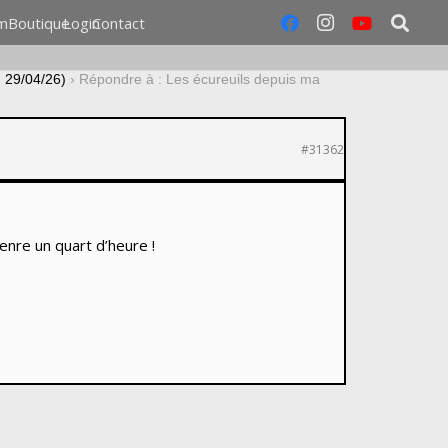
m
Boutique
Login
Contact
u 29/04/26)
›
Répondre à : Les écureuils depuis ma
#31362
enre un quart d’heure !