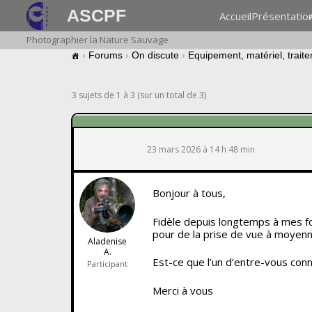
ASCPF
Accueil
Présentatio
Photographier la Nature Sauvage
›
Forums
›
On discute
›
Equipement, matériel, trait
3 sujets de 1 à 3 (sur un total de 3)
23 mars 2026 à 14 h 48 min
Bonjour à tous,
Fidèle depuis longtemps à mes f
pour de la prise de vue à moyenn
Aladenise
A.
Est-ce que l’un d’entre-vous con
Participant
Merci à vous