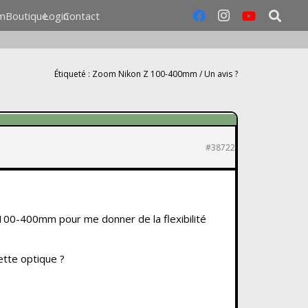
m
Boutique
Login
Contact
Étiqueté :
Zoom Nikon Z 100-400mm / Un avis ?
#38722
100-400mm pour me donner de la flexibilité
ette optique ?