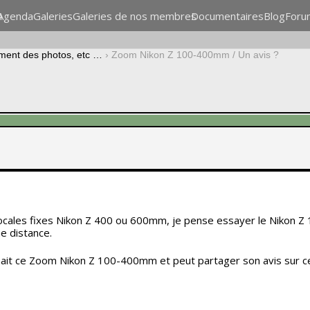
n
Agenda
Galeries
Galeries de nos membres
Documentaires
Blog
Foru
ement des photos, etc …
›
Zoom Nikon Z 100-400mm / Un avis ?
ocales fixes Nikon Z 400 ou 600mm, je pense essayer le Nikon Z 
e distance.
nait ce Zoom Nikon Z 100-400mm et peut partager son avis sur c