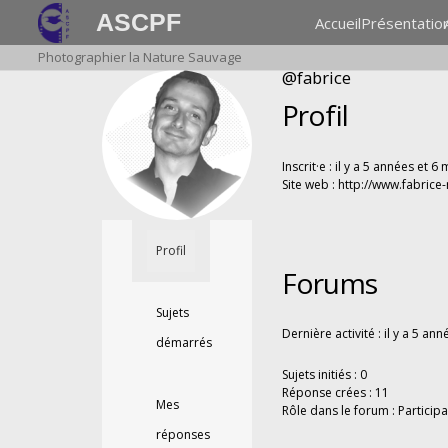
ASCPF
Accueil
Présentatio
Photographier la Nature Sauvage
@fabrice
Profil
Inscrit·e : il y a 5 années et 6
Site web :
http://www.fabrice
Profil
Forums
Sujets
Dernière activité : il y a 5 an
démarrés
Sujets initiés : 0
Réponse crées : 11
Mes
Rôle dans le forum : Participa
réponses