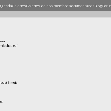
n
Agenda
Galeries
Galeries de nos membres
Documentaires
Blog
Foru
 mois
-milochau.eu/
nées et 5 mois
nt