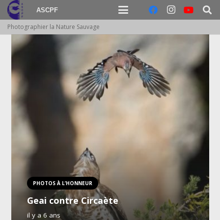
ASCPF
Photographier la Nature Sauvage
PHOTOS À L’HONNEUR
Geai contre Circaète
il y a 6 ans