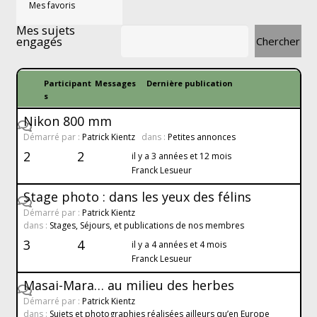
Mes favoris
Mes sujets
engagés
Participant
Messages
Dernière publication
s
Nikon 800 mm
Démarré par :
Patrick Kientz
dans :
Petites annonces
2
2
il y a 3 années et 12 mois
Franck Lesueur
Stage photo : dans les yeux des félins
Démarré par :
Patrick Kientz
dans :
Stages, Séjours, et publications de nos membres
3
4
il y a 4 années et 4 mois
Franck Lesueur
Masai-Mara… au milieu des herbes
Démarré par :
Patrick Kientz
dans :
Sujets et photographies réalisées ailleurs qu’en Europe