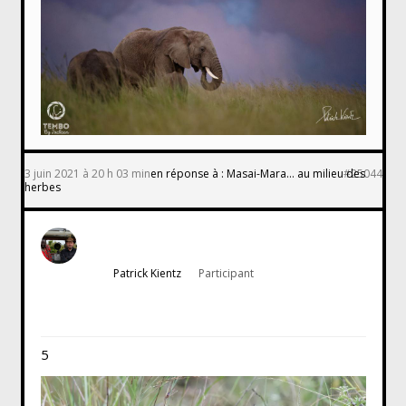
3 juin 2021 à 20 h 03 min
en réponse à :
Masai-Mara… au milieu des
#25044
herbes
Patrick Kientz
Participant
5