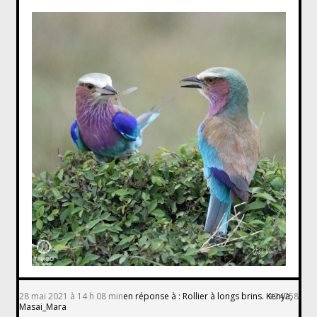
28 mai 2021 à 14 h 08 min
en réponse à :
Rollier à longs brins. Kenya,
#24758
Masai_Mara