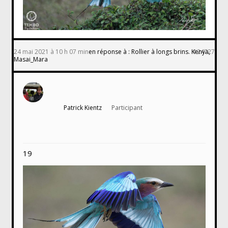
24 mai 2021 à 10 h 07 min
en réponse à :
Rollier à longs brins. Kenya,
#24727
Masai_Mara
Patrick Kientz
Participant
19