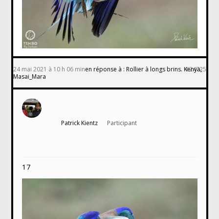
24 mai 2021 à 10 h 06 min
en réponse à :
Rollier à longs brins. Kenya,
#24725
Masai_Mara
Patrick Kientz
Participant
17