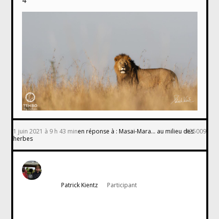
4
1 juin 2021 à 9 h 43 min
en réponse à :
Masai-Mara… au milieu des
#25009
herbes
Patrick Kientz
Participant