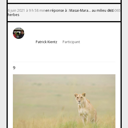
6 juin 2021 à 9 h 58 min
en réponse à :
Masai-Mara… au milieu des
#25065
herbes
Patrick Kientz
Participant
9