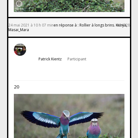
24 mai 2021 à 10 h 07 min
en réponse à :
Rollier à longs brins. Kenya,
#24728
Masai_Mara
Patrick Kientz
Participant
20