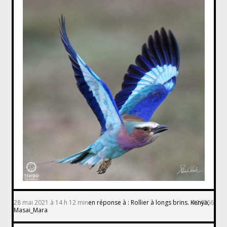
28 mai 2021 à 14 h 12 min
en réponse à :
Rollier à longs brins. Kenya,
#24766
Masai_Mara