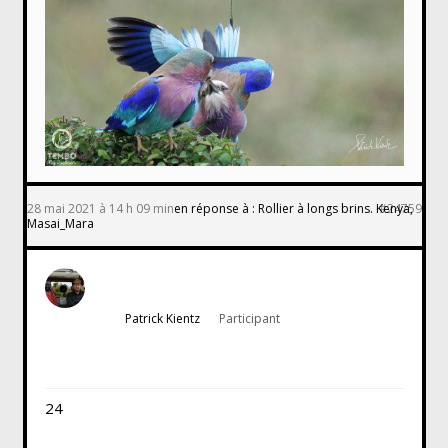
28 mai 2021 à 14 h 09 min
en réponse à :
Rollier à longs brins. Kenya,
#24759
Masai_Mara
Patrick Kientz
Participant
24