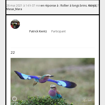
28 mai 2021 à 14 h 07 min
en réponse à :
Rollier à longs brins. Kenya,
#24757
Masai_Mara
Patrick Kientz
Participant
22