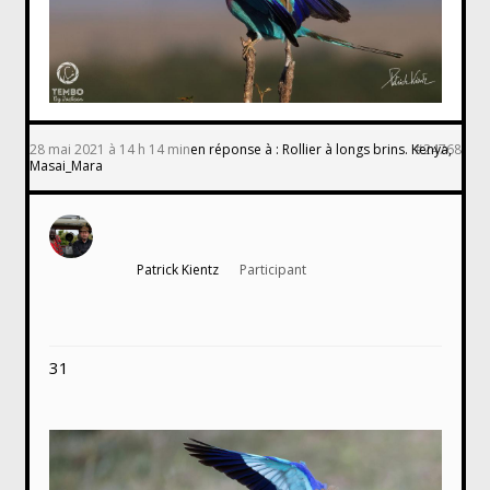
28 mai 2021 à 14 h 14 min
en réponse à :
Rollier à longs brins. Kenya,
#24768
Masai_Mara
Patrick Kientz
Participant
31