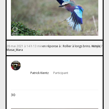
28 mai 2021 à 14 h 13 min
en réponse à :
Rollier à longs brins. Kenya,
#24767
Masai_Mara
Patrick Kientz
Participant
30