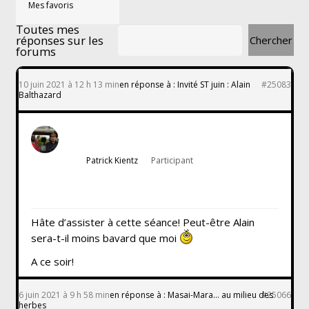
Mes favoris
Toutes mes
réponses sur les
forums
10 juin 2021 à 12 h 13 min
en réponse à :
Invité ST juin : Alain
#25083
Balthazard
Patrick Kientz
Participant
Hâte d’assister à cette séance! Peut-être Alain
sera-t-il moins bavard que moi
A ce soir!
6 juin 2021 à 9 h 58 min
en réponse à :
Masai-Mara… au milieu des
#25066
herbes