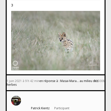
3
1 juin 2021 à 9 h 42 min
en réponse à :
Masai-Mara… au milieu des
#25008
herbes
Patrick Kientz
Participant