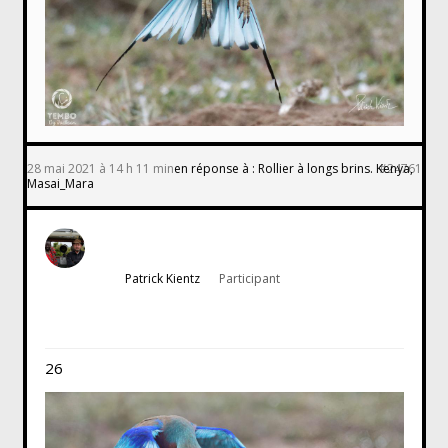
28 mai 2021 à 14 h 11 min
en réponse à :
Rollier à longs brins. Kenya,
#24761
Masai_Mara
Patrick Kientz
Participant
26