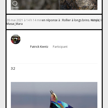
28 mai 2021 à 14 h 14 min
en réponse à :
Rollier à longs brins. Kenya,
#24769
Masai_Mara
Patrick Kientz
Participant
32