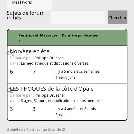
Mes favoris
Sujets de forum
initiés
Participant
Messages
Dernière publication
s
Norvège en été
Démarré par :
Philippe Druesne
dans :
La médiathèque et discussions diverses
6
7
il y a 5 mois et 2 semaines
Thierry Juhel
LES PHOQUES de la côte d’Opale
Démarré par :
Philippe Druesne
dans :
Stages, Séjours, et publications de nos membres
3
3
il y a 4 années et 3 mois
Pascale
2 sujets de 1 à 2 (sur un total de 2)